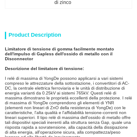
di zinco
Product Description
Limitatore di tensione di gomma facilmente montato
dell'impulso di Gapless dell'ossido di metallo con il
Disconnector
Descrizione del limitatore di tensione:
I relé di massima di YongDe possono applicarsi a vari sistemi
compreso le attrezzature della sottostazione, i convertitori di AC-
DC, la centrale elettrica ferroviaria e le unità di distribuzione di
energia varianti da 0.25kV ai sistemi 765kV. Questi relé di
massima dimostrano le proprietà eccellenti della protezione. I relé
di massima di YongDe comprendono gli elementi di YNR
(elementi non lineari di ZnO della resistenza di YongDe) con le
caratteristiche, l'alta qualità e l'affidabilità tensione-correnti non
lineari superiori. Il tipo relé di massima dell'ossido di metallo offre
tali dispositivi speciali inerenti alla struttura senza Gap, quale una
risposta rapida a sovratensione, alla capacità della dissipazione
di alta energia, all'operazione sicura, alla compattezza/peso