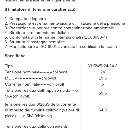
leggero ed alla libertà da inquinamento.
Il limitatore di tensione caratterizza:
1. Compatto e leggero
2. Prestazione estremamente sicura di limitazione della pressione
3. Prestazione superiore contro contaminazione ambientale
4. Struttura direttamente modellata
5. Conformità with le norme internazionali (IEC60099-4)
6. Struttura di sostegno semplice
7. Manifatturiero a ISO-9001 avanzato ha certificato le facilità
Specifiche:
Tipo
YH5W5-24/64.3
Tensione nominale---------chilovolt
24
MOCV ----------------chilovolt
19,5
Corrente nominale-------chilovolt
5
Tensione residua dell'impulso ripido----a
69,5
5kA (chilovolt)
tensione residua 8/20µS della corrente
di impulso del fulmine chilovolt (valore di
64,3
picco)-----a 5kA (chilovolt)
Tensione residua della corrente di