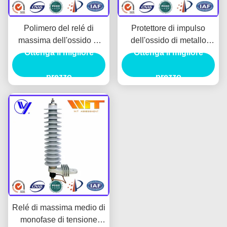
Polimero del relé di
Protettore di impulso
massima dell'ossido di
dell'ossido di metallo
metallo di 9KV Gapless
Ottenga il migliore
ISO9001 con l'alloggio
Ottenga il migliore
autoportante con KEMA
del polimero, tipo
certificato
prezzo
dell'elettrodotto
prezzo
Relé di massima medio di
monofase di tensione