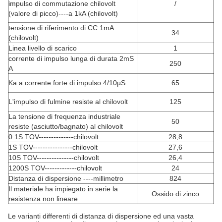
impulso di commutazione chilovolt
/
(valore di picco)----a 1kA (chilovolt)
tensione di riferimento di CC 1mA
34
(chilovolt)
Linea livello di scarico
1
corrente di impulso lunga di durata 2mS
250
A
Ka a corrente forte di impulso 4/10µS
65
L'impulso di fulmine resiste al chilovolt
125
La tensione di frequenza industriale
50
resiste (asciutto/bagnato) al chilovolt
0.1S TOV--------------chilovolt
28,8
1S TOV----------------chilovolt
27,6
10S TOV---------------chilovolt
26,4
1200S TOV-------------chilovolt
24
Distanza di dispersione ----millimetro
824
Il materiale ha impiegato in serie la
Ossido di zinco
resistenza non lineare
Le varianti differenti di distanza di dispersione ed una vasta