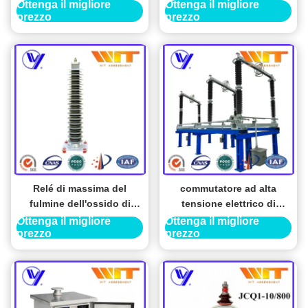
Housing High Voltage in
Lightning Arrester
Ottenga il migliore
Ottenga il migliore
prezzo
prezzo
sottostazione all'aperto
Relé di massima del
commutatore ad alta
fulmine dell'ossido di
tensione elettrico di
zinco del metallo 110KV
sconnessione
Ottenga il migliore
Ottenga il migliore
prezzo
prezzo
utilizzato in sottostazione
dell'isolatore di 220kV 4KA
sopra protezione di
con a motore
tensione