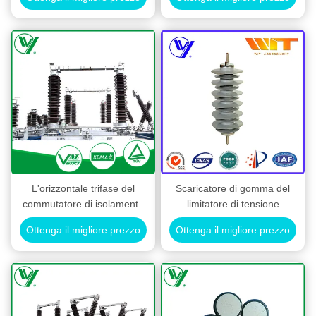
Resistor Disc
sottostazione elettrica GW37-
126
L'orizzontale trifase del
Scaricatore di gomma del
commutatore di isolamento
limitatore di tensione
dell'isolatore di bassa
dell'ossido di zinco del silicio
Ottenga il migliore prezzo
Ottenga il migliore prezzo
tensione della posta della
33KV per protezione del
rottura due del centro
trasformatore
funziona