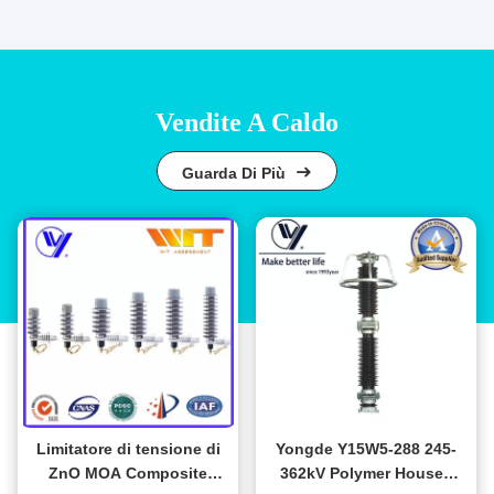
Vendite A Caldo
Guarda Di Più
Limitatore di tensione di
Yongde Y15W5-288 245-
ZnO MOA Composite
362kV Polymer Housed