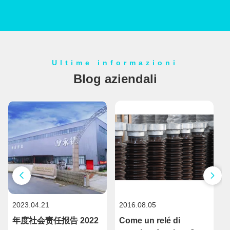
Ultime informazioni
Blog aziendali
2023.04.21
2016.08.05
2
年度社会责任报告 2022
Come un relé di