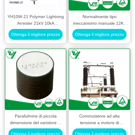
YH10W-21 Polymer Lightning
Normalmente tipo
Arrester 21kV 10kA
meccanismo manuale 12KV
Substation
del commutatore di
Ottenga il migliore prezzo
Ottenga il migliore prezzo
sconnessione di bassa
tensione della sottostazione
Parafulmine di piccola
Commutatore ad alta
dimensione del varistore di
tensione a motore di
protezione dell'impulso MOA
sconnessione 126KV per la
Ottenga il migliore prezzo
Ottenga il migliore prezzo