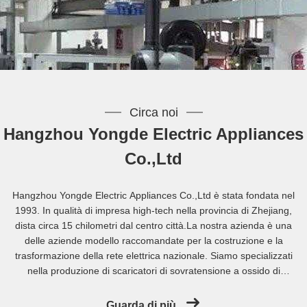
Circa noi
Hangzhou Yongde Electric Appliances
Co.,Ltd
Hangzhou Yongde Electric Appliances Co.,Ltd è stata fondata nel
1993. In qualità di impresa high-tech nella provincia di Zhejiang,
dista circa 15 chilometri dal centro città.La nostra azienda è una
delle aziende modello raccomandate per la costruzione e la
trasformazione della rete elettrica nazionale. Siamo specializzati
nella produzione di scaricatori di sovratensione a ossido di
metallo da 0,22-500kv di tutti i tipi e applicazioni e di sezionatori
ad alta tensione da esterno da 10-252kv...
Guarda di più