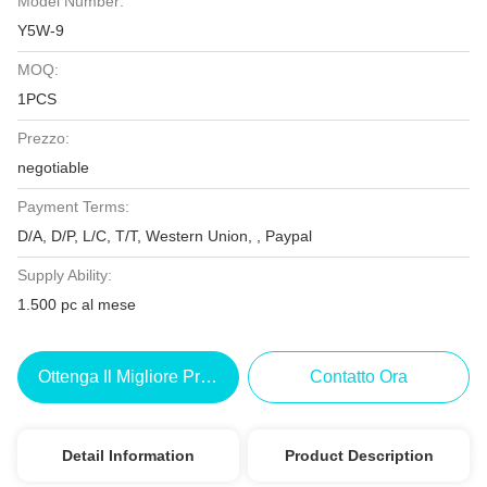
Model Number:
Y5W-9
MOQ:
1PCS
Prezzo:
negotiable
Payment Terms:
D/A, D/P, L/C, T/T, Western Union, , Paypal
Supply Ability:
1.500 pc al mese
Ottenga Il Migliore Prezzo
Contatto Ora
Detail Information
Product Description