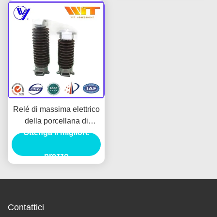
Relé di massima elettrico
della porcellana di
Ottenga il migliore
protezione contro il
fulmine con il sostegno
d'isolamento, monofase
prezzo
Contattici