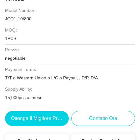
Model Number:
JCQ1-10/800
MOQ:
1PCS
Prezzo:
negotiable
Payment Terms:
T/T o Western Union o L/C o Paypal, , D/P, D/A
Supply Ability:
15,000pcs al mese
Ottenga Il Migliore Prezzo
Contatto Ora