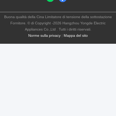
Buona qualità della Cina Limitatore di tensione della sottostazione
Fornitore. © di Copyright -2026 Hangzhou Yongde Electric
Appliances Co.,Ltd . Tutti i diritti riservati.
Norme sulla privacy
|
Mappa del sito