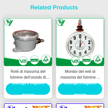
Related Products
Relé di massima del
Monitor del relé di
fulmine dell'ossido di
massima del fulmine di
metallo contro utilizzato
Ottenga il migliore
Digital con la misura della
Ottenga il migliore
per il protettore di impulso
corrente di perdita
prezzo
prezzo