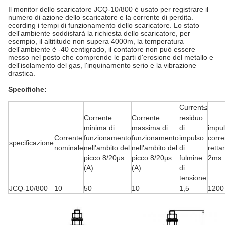
Il monitor dello scaricatore
JCQ-10/800
è usato per registrare il
numero di azione dello scaricatore e la corrente di perdita.
ecording i tempi di funzionamento dello scaricatore. Lo stato
dell'ambiente soddisfarà la richiesta dello scaricatore, per
esempio, il altititude non supera 4000m, la temperatura
dell'ambiente è -40 centigrado, il contatore non può essere
messo nel posto che comprende le parti d'erosione del metallo e
dell'isolamento del gas, l'inquinamento serio e la vibrazione
drastica.
Specifiche:
Current≤
Corrente
Corrente
residuo
minima di
massima di
di
impu
Corrente
funzionamento
funzionamento
impulso
corre
specificazione
nominale
nell'ambito del
nell'ambito del
di
retta
picco 8/20μs
picco 8/20μs
fulmine
2ms
(A)
(A)
di
tensione
JCQ-10/800
10
50
10
1,5
1200