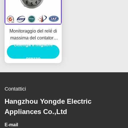
Monitoraggio del relé di
massima del contatore
del relé di massima del
Ottenga il migliore
fulmine di scarico
prezzo
Contattici
Hangzhou Yongde Electric
Appliances Co.,Ltd
E-mail