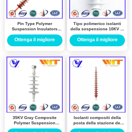
Pin Type Polymer
Tipo polimerico isolanti
Suspension Insulators
della sospensione 10KV di
polimerico elettrico,
bassa tensione per la linea
isolante 66KV della gomma
di trasmissione
Ottenga il migliore
Ottenga il migliore
di silicone
prezzo
prezzo
35KV Gray Composite
Isolanti compositi della
Polymer Suspension
posta della stazione del
Insulators per la
polimero 110KV per le alte