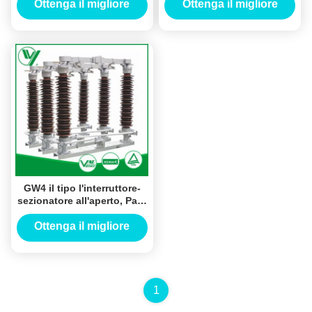
sottostazione
tensioni
Ottenga il migliore
Ottenga il migliore
prezzo
prezzo
GW4 il tipo l'interruttore-
sezionatore all'aperto, Palo
ha montato il sezionatore
per il sistema di CA
Ottenga il migliore
prezzo
1