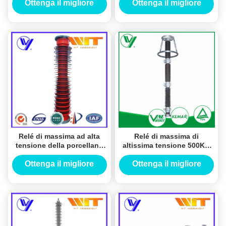
attrezzatura elettronica
sottostazione con il
Ottenga il migliore
Ottenga il migliore
industriale
varistore di ZnO
prezzo
prezzo
Relé di massima ad alta
Relé di massima di
tensione della porcellana
altissima tensione 500KV,
per il trasporto di
tipo limitatore di tensione
energia/sistema di
della sottostazione della
Ottenga il migliore
Ottenga il migliore
distribuzione
porcellana dell'ossido di
prezzo
prezzo
zinco