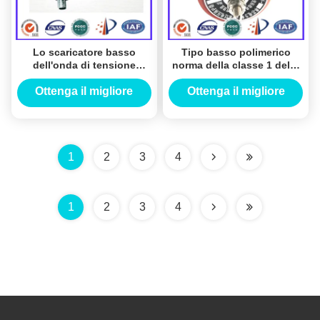
Lo scaricatore basso
Tipo basso polimerico
dell'onda di tensione
norma della classe 1 dello
dell'ossido di zinco 10KV
scaricatore dell'onda di
con il distacco del KEMA
tensione di 10KV ZnO di
Ottenga il migliore
Ottenga il migliore
ha certificato
IEC
prezzo
prezzo
1
2
3
4
1
2
3
4