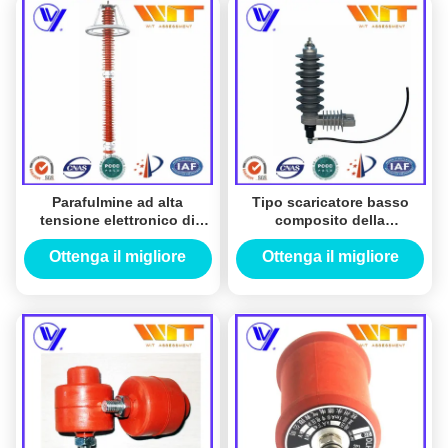
Parafulmine ad alta
Tipo scaricatore basso
tensione elettronico di
composito della
ZnO 60 ~ grande capacità
sottostazione 36KV
di flusso 444KV
dell'onda di tensione della
Ottenga il migliore
Ottenga il migliore
classe 2 con il cerchio
prezzo
prezzo