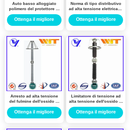
Auto basso alloggiato
Norma di tipo distributivo
polimero del protettore di
ad alta tensione elettrica di
onda di tensione che
IEC del limitatore di
corrisponde
tensione
Ottenga il migliore
Ottenga il migliore
all'apparecchiatura
prezzo
prezzo
elettrica di comando del
cavo
Arresto ad alta tensione
Limitatore di tensione ad
del fulmine dell'ossido di
alta tensione dell'ossido di
metallo della sottostazione
metallo 220KV 10KA con
dell'attrezzatura, relé di
l'anello di classificazione
Ottenga il migliore
Ottenga il migliore
massima di alta tensione
prezzo
prezzo