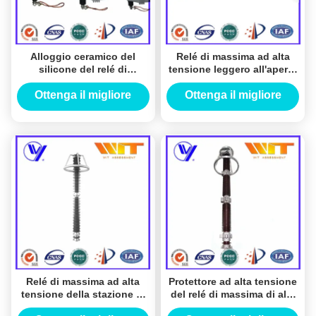
Alloggio ceramico del
Relé di massima ad alta
silicone del relé di
tensione leggero all'aperto
massima ad alta tensione
per la centrale elettrica
27KV con il cerchio
Ottenga il migliore
Ottenga il migliore
prezzo
prezzo
Relé di massima ad alta
Protettore ad alta tensione
tensione della stazione di
del relé di massima di alta
200KV Gapless per
tensione della