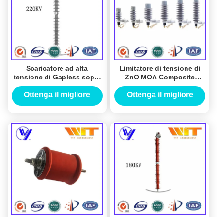
Scaricatore ad alta
Limitatore di tensione di
tensione di Gapless sopra
ZnO MOA Composite
protezione di tensione per
Housing High Voltage in
la stazione
sottostazione all'aperto
Ottenga il migliore
Ottenga il migliore
prezzo
prezzo