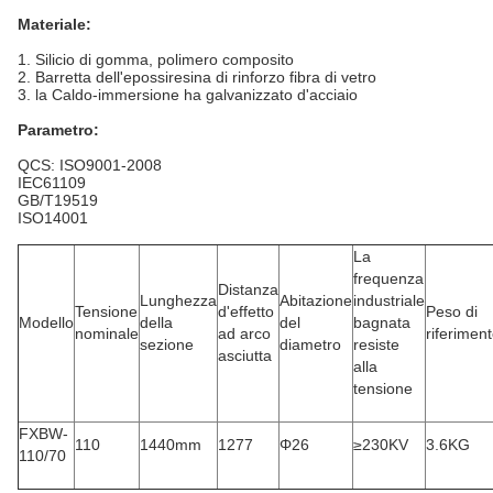
Materiale:
1.
Silicio di gomma, polimero composito
2. Barretta dell'epossiresina di rinforzo fibra di vetro
3. la Caldo-immersione ha galvanizzato d'acciaio
Parametro:
QCS: ISO9001-2008
IEC61109
GB/T19519
ISO14001
La
frequenza
Distanza
Lunghezza
Abitazione
industriale
Tensione
d'effetto
Peso di
Modello
della
del
bagnata
nominale
ad arco
riferimen
sezione
diametro
resiste
asciutta
alla
tensione
FXBW-
110
1440mm
1277
Φ26
≥230KV
3.6KG
110/70