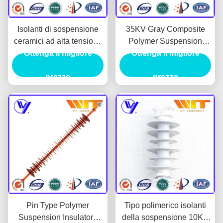
Isolanti di sospensione
35KV Gray Composite
ceramici ad alta tensione
Polymer Suspension
del polimero degli isolanti
Ottenga il migliore
Ottenga il migliore
Insulators per la
del polimero utilizzati nel
sottostazione
sistema elettrico
prezzo
prezzo
Pin Type Polymer
Tipo polimerico isolanti
Suspension Insulators
della sospensione 10KV