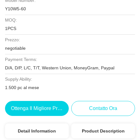
Model Number:
Y10W5-60
MOQ:
1PCS
Prezzo:
negotiable
Payment Terms:
D/A, D/P, L/C, T/T, Western Union, MoneyGram, Paypal
Supply Ability:
1.500 pc al mese
Ottenga Il Migliore Prezzo
Contatto Ora
Detail Information
Product Description