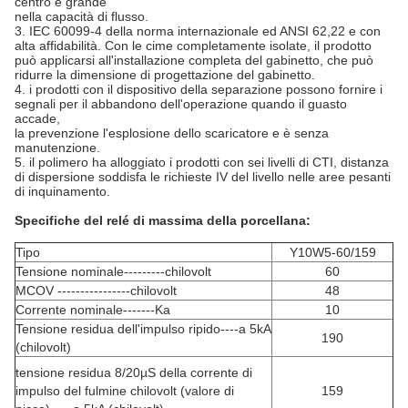
centro è grande
nella capacità di flusso.
3. IEC 60099-4 della norma internazionale ed ANSI 62,22 e con
alta affidabilità. Con le cime completamente isolate, il prodotto
può applicarsi all'installazione completa del gabinetto, che può
ridurre la dimensione di progettazione del gabinetto.
4. i prodotti con il dispositivo della separazione possono fornire i
segnali per il abbandono dell'operazione quando il guasto
accade,
la prevenzione l'esplosione dello scaricatore e è senza
manutenzione.
5. il polimero ha alloggiato i prodotti con sei livelli di CTI, distanza
di dispersione soddisfa le richieste IV del livello nelle aree pesanti
di inquinamento.
Specifiche del relé di massima della porcellana:
Tipo
Y10W5-60/159
Tensione nominale---------chilovolt
60
MCOV ----------------chilovolt
48
Corrente nominale-------Ka
10
Tensione residua dell'impulso ripido----a 5kA
190
(chilovolt)
tensione residua 8/20µS della corrente di
impulso del fulmine chilovolt (valore di
159