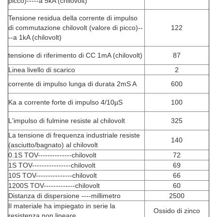
picco)-----a 5kA (chilovolt)
Tensione residua della corrente di impulso
di commutazione chilovolt (valore di picco)--
122
--a 1kA (chilovolt)
tensione di riferimento di CC 1mA (chilovolt)
87
Linea livello di scarico
2
corrente di impulso lunga di durata 2mS A
600
Ka a corrente forte di impulso 4/10µS
100
L'impulso di fulmine resiste al chilovolt
325
La tensione di frequenza industriale resiste
140
(asciutto/bagnato) al chilovolt
0.1S TOV--------------chilovolt
72
1S TOV----------------chilovolt
69
10S TOV---------------chilovolt
66
1200S TOV-------------chilovolt
60
Distanza di dispersione ----millimetro
2500
Il materiale ha impiegato in serie la
Ossido di zinco
resistenza non lineare