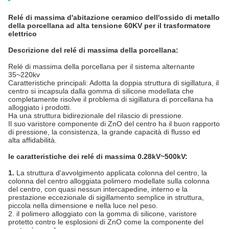
Relé di massima d'abitazione ceramico dell'ossido di metallo
della porcellana ad alta tensione 60KV per il trasformatore
elettrico
Descrizione del relé di massima della porcellana:
Relé di massima della porcellana per il sistema alternante
35~220kv
Caratteristiche principali: Adotta la doppia struttura di sigillatura, il
centro si incapsula dalla gomma di silicone modellata che
completamente risolve il problema di sigillatura di porcellana ha
alloggiato i prodotti.
Ha una struttura bidirezionale del rilascio di pressione.
Il suo varistore componente di ZnO del centro ha il buon rapporto
di pressione, la consistenza, la grande capacità di flusso ed
alta affidabilità.
le caratteristiche dei relé di massima 0.28kV~500kV:
1.
La struttura d'avvolgimento applicata colonna del centro, la
colonna del centro alloggiata polimero modellate sulla colonna
del centro, con quasi nessun intercapedine, interno e la
prestazione eccezionale di sigillamento semplice in struttura,
piccola nella dimensione e nella luce nel peso.
2. il polimero alloggiato con la gomma di silicone, varistore
protetto contro le esplosioni di ZnO come la componente del