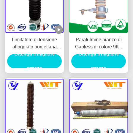
Limitatore di tensione
Parafulmine bianco di
alloggiato porcellana
Gapless di colore 9KV
elettrica dell'ossido di
Ottenga il migliore
con porcellana alloggiata
Ottenga il migliore
metallo 51KV con il
varistore di ZnO
prezzo
prezzo