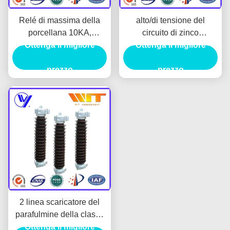
Relé di massima della
alto/di tensione del
porcellana 10KA,
circuito di zinco
limitatore di tensione
Ottenga il migliore
dell'ossido scaricatore
Ottenga il migliore
della porcellana per il
medio di 220kV con
sistema alternante 35-
prezzo
alloggio ceramico,
prezzo
220kv
IEC60099-4
2 linea scaricatore del
parafulmine della classe
di scarico con il tipo
Ottenga il migliore