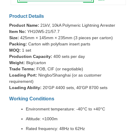
Product Details
Product Name:
21kV, 10kA Polymeric Lightning Arrester
Item No:
YH10W5-21/57.7
Size:
425mm × 145mm × 235mm (3 pieces per carton)
Packing:
Carton with polyfoam insert parts
MOQ:
1 set
Production Capacity:
400 sets per day
Weight:
8kg/carton
Trade Terms:
FOB, CIF (or negotiable)
Loading Port:
Ningbo/Shanghai (or as customer
requirement)
Loading Ability:
20'GP 4400 sets, 40'GP 8700 sets
Working Conditions
Environment temperature: -40°C to +40°C
Altitude: <1000m
Rated frequency: 48Hz to 62Hz