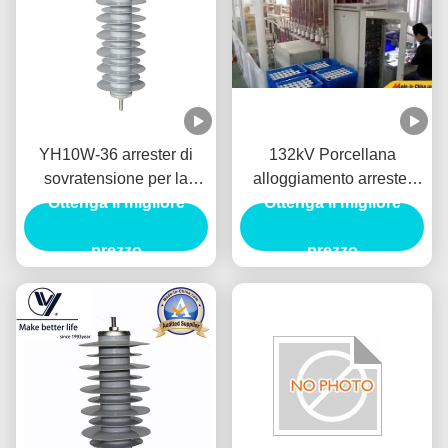
YH10W-36 arrester di
132kV Porcellana
sovratensione per la
alloggiamento arrester
protezione da fulmini
Ottenga il migliore
fulmine Y10W5-132 per
Ottenga il migliore
della sottostazione
sottostazioni
prezzo
prezzo