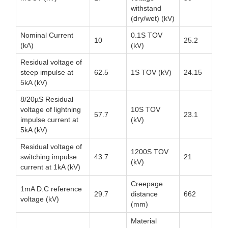
withstand
(dry/wet) (kV)
Nominal Current
0.1S TOV
10
25.2
(kA)
(kV)
Residual voltage of
steep impulse at
62.5
1S TOV (kV)
24.15
5kA (kV)
8/20µS Residual
voltage of lightning
10S TOV
57.7
23.1
impulse current at
(kV)
5kA (kV)
Residual voltage of
1200S TOV
switching impulse
43.7
21
(kV)
current at 1kA (kV)
Creepage
1mA D.C reference
29.7
distance
662
voltage (kV)
(mm)
Material