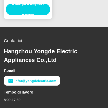
Ottenga il migliore
Lightning Arrester
prezzo
Contattici
Hangzhou Yongde Electric
Appliances Co.,Ltd
E-mail
infor@yongdelectric.com
Tempo di lavoro
8:00-17:30