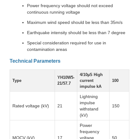
Power frequency voltage should not exceed
continuous running voltage
Maximum wind speed should be less than 35m/s
Earthquake intensity should be less than 7 degree
Special consideration required for use in
contamination areas
Technical Parameters
4/10µS High
YH10W5-
Type
current
100
21/57.7
impulse kA
Lightning
impulse
Rated voltage (kV)
21
150
withstand
(kV)
Power
frequency
MOCV (kV)
17
voltage
50