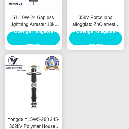
YH10W-24 Gapless
35kV Porcellana
Lightning Arrester 10kA
alloggiato ZnO arrester
Ottenga il migliore
24kV IEC60099-4
fulmine Y5WZ5-51/134
Ottenga il migliore
prezzo
prezzo
Yongde Y15W5-288 245-
362kV Polymer Housed