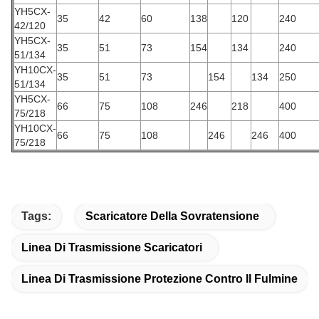
YH5CX-
35
42
60
138
120
240
42/120
YH5CX-
35
51
73
154
134
240
51/134
YH10CX-
35
51
73
154
134
250
51/134
YH5CX-
66
75
108
246
218
400
75/218
YH10CX-
66
75
108
246
246
400
75/218
Tags:
Scaricatore Della Sovratensione
Linea Di Trasmissione Scaricatori
Linea Di Trasmissione Protezione Contro Il Fulmine