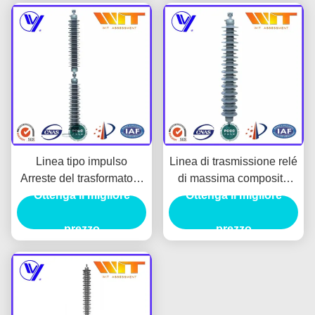
Linea tipo impulso
Linea di trasmissione relé
Arreste del trasformatore
di massima composito
per il trasporto di energia,
Ottenga il migliore
con le lacune esterne di
Ottenga il migliore
Grey Silicone Housing
serie, di ZnO alta
prezzo
tensione 220KV
prezzo