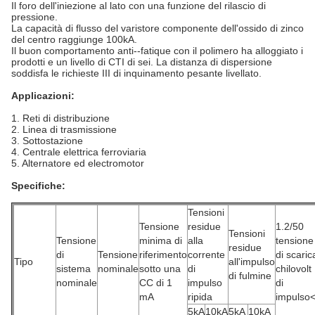
Il foro dell'iniezione al lato con una funzione del rilascio di
pressione.
La capacità di flusso del varistore componente dell'ossido di zinco
del centro raggiunge 100kA.
Il buon comportamento anti--fatique con il polimero ha alloggiato i
prodotti e un livello di CTI di sei. La distanza di dispersione
soddisfa le richieste III di inquinamento pesante livellato.
Applicazioni:
1. Reti di distribuzione
2. Linea di trasmissione
3. Sottostazione
4. Centrale elettrica ferroviaria
5. Alternatore ed electromotor
Specifiche:
Tensioni
Tensione
residue
1.2/50
Tensioni
Tensione
minima di
alla
tensione
residue
di
Tensione
riferimento
corrente
di scaric
Tipo
all'impulso
sistema
nominale
sotto una
di
chilovolt
di fulmine
nominale
CC di 1
impulso
di
mA
ripida
impulso
5kA
10kA
5kA
10kA