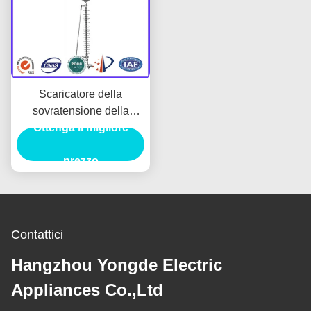
Scaricatore della
sovratensione della
trasmissione 110KV,
Ottenga il migliore
parafulmine leggero di
prezzo
KEMA
Contattici
Hangzhou Yongde Electric
Appliances Co.,Ltd