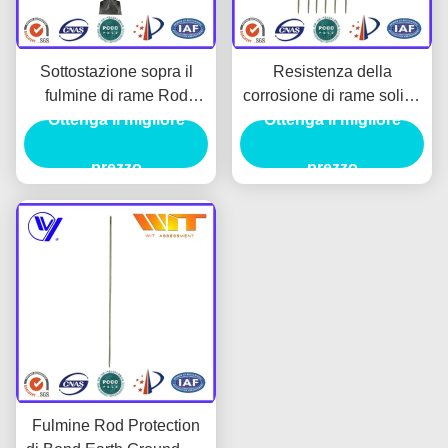
Sottostazione sopra il
Resistenza della
fulmine di rame Rod
corrosione di rame solida
Grounding System di
Ottenga il migliore
di Rod For Home With
Ottenga il migliore
protezione di tensione
Strong del fulmine
prezzo
prezzo
Fulmine Rod Protection