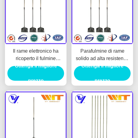
Il rame elettronico ha
Parafulmine di rame
ricoperto il fulmine
solido ad alta resistenza
d'acciaio Rod For Power
Ottenga il migliore
Ottenga il migliore
per il sistema di
Station Protection
costruzione di protezione
prezzo
contro il fulmine
prezzo