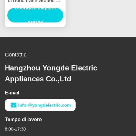
di Bond Earth Ground del
bottaio dell'emissione
Ottenga il migliore
della fiamma dei
MOVIMENTI
prezzo
Contattici
Hangzhou Yongde Electric
Appliances Co.,Ltd
E-mail
infor@yongdelectric.com
Tempo di lavoro
8:00-17:30