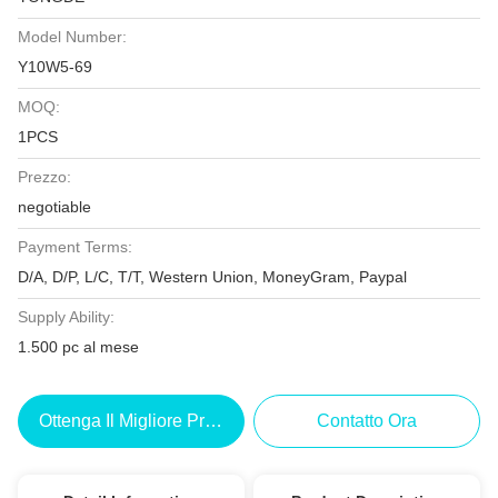
Model Number:
Y10W5-69
MOQ:
1PCS
Prezzo:
negotiable
Payment Terms:
D/A, D/P, L/C, T/T, Western Union, MoneyGram, Paypal
Supply Ability:
1.500 pc al mese
Ottenga Il Migliore Prezzo
Contatto Ora