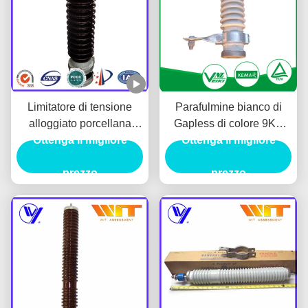
Limitatore di tensione
Parafulmine bianco di
alloggiato porcellana
Gapless di colore 9KV
elettrica dell'ossido di
Ottenga il migliore
con porcellana alloggiata
Ottenga il migliore
metallo 51KV con il
varistore di ZnO
prezzo
prezzo