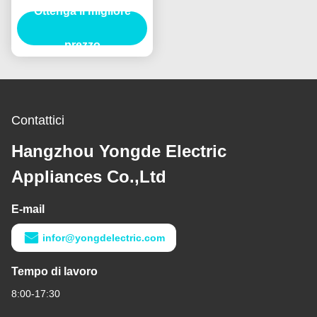
di scarico con il tipo
Ottenga il migliore
relazione
sull'esperimento, 10kA di
prezzo
KEMA
Contattici
Hangzhou Yongde Electric
Appliances Co.,Ltd
E-mail
infor@yongdelectric.com
Tempo di lavoro
8:00-17:30