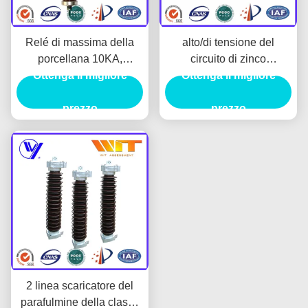
Relé di massima della
alto/di tensione del
porcellana 10KA,
circuito di zinco
limitatore di tensione
Ottenga il migliore
dell'ossido scaricatore
Ottenga il migliore
della porcellana per il
medio di 220kV con
sistema alternante 35-
prezzo
alloggio ceramico,
prezzo
220kv
IEC60099-4
2 linea scaricatore del
parafulmine della classe