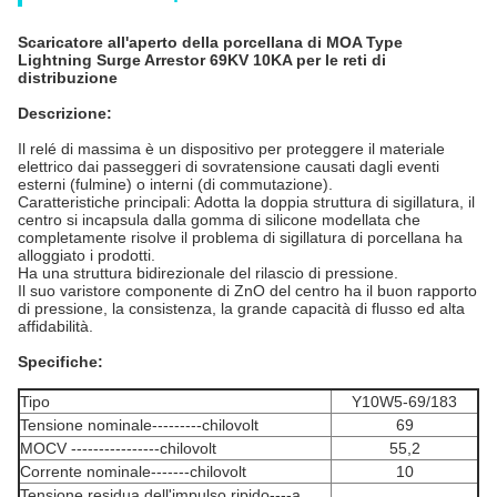
Scaricatore all'aperto della porcellana di MOA Type
Lightning Surge Arrestor 69KV 10KA per le reti di
distribuzione
Descrizione:
Il relé di massima
è un dispositivo per proteggere il materiale
elettrico dai passeggeri di sovratensione causati dagli eventi
esterni (fulmine) o interni (di commutazione).
Caratteristiche principali: Adotta la doppia struttura di sigillatura, il
centro si incapsula dalla gomma di silicone modellata che
completamente risolve il problema di sigillatura di porcellana ha
alloggiato i prodotti.
Ha una struttura bidirezionale del rilascio di pressione.
Il suo varistore componente di ZnO del centro ha il buon rapporto
di pressione, la consistenza, la grande capacità di flusso ed alta
affidabilità.
Specifiche:
Tipo
Y10W5-69/183
Tensione nominale---------chilovolt
69
MOCV ----------------chilovolt
55,2
Corrente nominale-------chilovolt
10
Tensione residua dell'impulso ripido----a