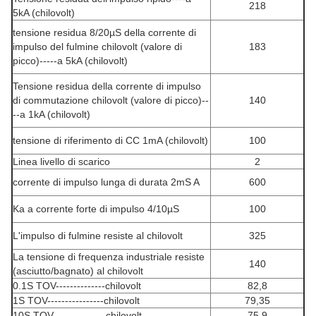
218
5kA (chilovolt)
tensione residua 8/20µS della corrente di
impulso del fulmine chilovolt (valore di
183
picco)-----a 5kA (chilovolt)
Tensione residua della corrente di impulso
di commutazione chilovolt (valore di picco)--
140
--a 1kA (chilovolt)
tensione di riferimento di CC 1mA (chilovolt)
100
Linea livello di scarico
2
corrente di impulso lunga di durata 2mS A
600
Ka a corrente forte di impulso 4/10µS
100
L'impulso di fulmine resiste al chilovolt
325
La tensione di frequenza industriale resiste
140
(asciutto/bagnato) al chilovolt
0.1S TOV--------------chilovolt
82,8
1S TOV----------------chilovolt
79,35
10S TOV---------------chilovolt
75,9